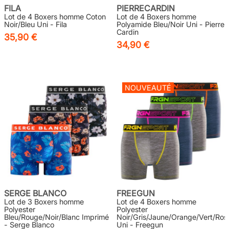
FILA
PIERRECARDIN
Lot de 4 Boxers homme Coton
Lot de 4 Boxers homme
Noir/Bleu Uni - Fila
Polyamide Bleu/Noir Uni - Pierre
Cardin
35,90 €
34,90 €
NOUVEAUTÉ
SERGE BLANCO
FREEGUN
Lot de 3 Boxers homme
Lot de 4 Boxers homme
Polyester
Polyester
Bleu/Rouge/Noir/Blanc Imprimé
Noir/Gris/Jaune/Orange/Vert/Ros
- Serge Blanco
Uni - Freegun