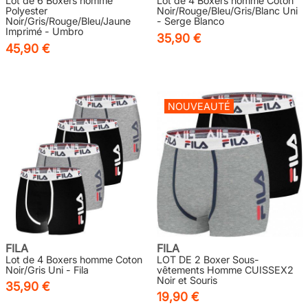
Lot de 6 Boxers homme
Lot de 4 Boxers homme Coton
Polyester
Noir/Rouge/Bleu/Gris/Blanc Uni
Noir/Gris/Rouge/Bleu/Jaune
- Serge Blanco
Imprimé - Umbro
35,90 €
45,90 €
NOUVEAUTÉ
FILA
FILA
Lot de 4 Boxers homme Coton
LOT DE 2 Boxer Sous-
Noir/Gris Uni - Fila
vêtements Homme CUISSEX2
Noir et Souris
35,90 €
19,90 €