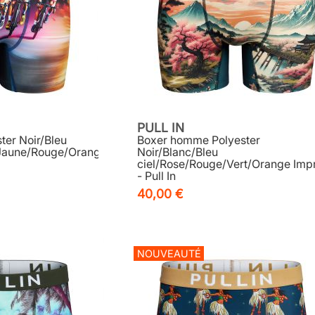
PULL IN
er Noir/Bleu
Boxer homme Polyester
Jaune/Rouge/Orange/
Noir/Blanc/Bleu
ciel/Rose/Rouge/Vert/Orange Imp
- Pull In
40,00 €
NOUVEAUTÉ