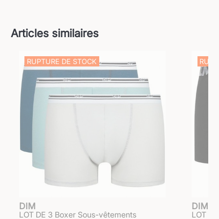
Articles similaires
RUPTURE DE STOCK
RUPT
DIM
DIM
LOT DE 3 Boxer Sous-vêtements
LOT DE