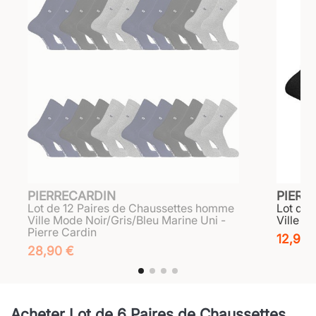
PIERRECARDIN
PIERR
Lot de 12 Paires de Chaussettes homme
Lot de
Ville Mode Noir/Gris/Bleu Marine Uni -
Ville M
Pierre Cardin
12,90 
28,90 €
Acheter Lot de 6 Paires de Chaussettes