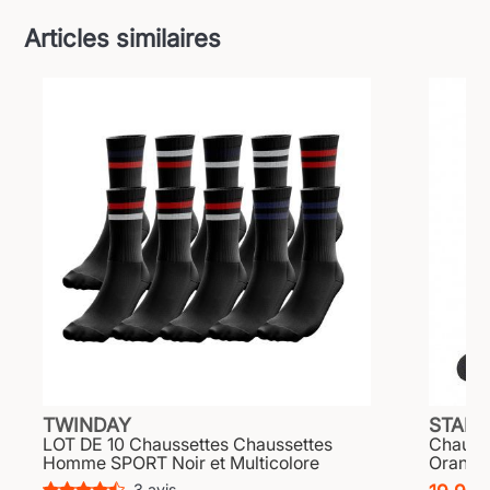
Articles similaires
TWINDAY
STAN
LOT DE 10 Chaussettes Chaussettes
Chauss
Homme SPORT Noir et Multicolore
Orange
3 avis