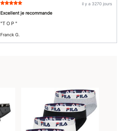
il y a 3270 jours
Excellent je recommande
"T O P "
Franck G.