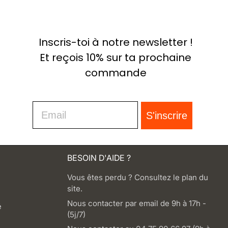
Inscris-toi à notre newsletter !
Et reçois 10% sur ta prochaine
commande
Email
S'inscrire
BESOIN D'AIDE ?
Vous êtes perdu ? Consultez le plan du
site.
Nous contacter par email de 9h à 17h -
é
(5j/7)