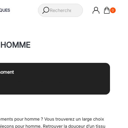
QUES
0
T HOMME
 moment
 et à mesure qu'ils seront ajoutés.
êtements pour homme ? Vous trouverez un large choix
 caleçons pour homme. Retrouver la douceur d’un tissu