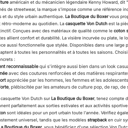
ture
américain et du mécanicien légendaire Kenny Howard, dit "
nés de streetwear, la marque s'impose comme une référence in
 et du style urbain authentique.
La Boutique du Boxer
vous prop
it rétro-moderne au quotidien.
La
casquette Von Dutch
est la piè
tinctif. Conçues avec des matériaux de qualité comme le
coton 
es allient confort et durabilité. La visière incurvée ou plate, le
ièce aussi fonctionnelle que stylée. Disponibles dans une large 
ptent à toutes les personnalités et à toutes les saisons.
Choisi
ncrets :
nt reconnaissable
qui s'intègre aussi bien dans un look casu
gnée
avec des coutures renforcées et des matières respirantes
ort
appréciée par les hommes, les femmes et les adolescents
forte
, plébiscitée par les amateurs de culture pop, de rap, d
e casquette Von Dutch sur
La Boutique du Boxer
, tenez compte d
ent parfaitement aux sorties estivales et aux activités sportive
ton
sont idéales pour un port urbain toute l'année. Vérifiez éga
justement universel, tandis que les modèles
strapback
en cuir s
La Boutique du Boxer
, vous bénéficiez d'une sélection Von Dut