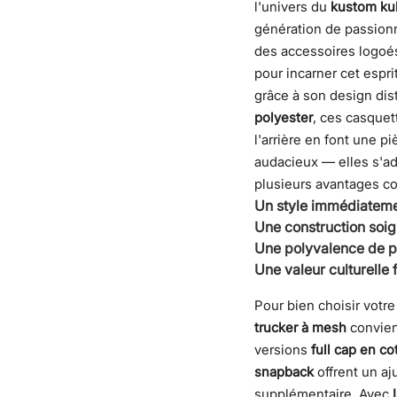
l'univers du
kustom kul
génération de passion
des accessoires logoés
pour incarner cet espr
grâce à son design dis
polyester
, ces casquett
l'arrière en font une p
audacieux — elles s'ada
plusieurs avantages co
Un style immédiateme
Une construction soi
Une polyvalence de p
Une valeur culturelle 
Pour bien choisir votr
trucker à mesh
convienn
versions
full cap en co
snapback
offrent un a
supplémentaire.
Avec