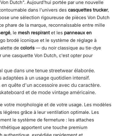
Von Dutch". Aujourd'hui portée par une nouvelle
contournable dans l'univers des
casquettes trucker
,
ose une sélection rigoureuse de pièces Von Dutch
ce phare de la marque, reconnaissable entre mille
sergé
, le
mesh respirant
et les
panneaux en
 logo brodé iconique et le système de réglage à
palette de
coloris
— du noir classique au tie-dye
r une casquette Von Dutch, c'est opter pour
al que dans une tenue streetwear élaborée.
 adaptées à un usage quotidien intensif.
 en quête d'un accessoire avec du caractère.
e skateboard et de mode vintage américaine.
e votre morphologie et de votre usage. Les modèles
s légères grâce à leur ventilation optimale. Les
lement le système de fermeture : les attaches
ynthétique apportent une touche premium
ch authentique, expédiée rapidement et