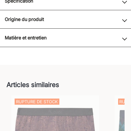
Spécification
Origine du produit
Matière et entretien
Articles similaires
RUPTURE DE STOCK
RUPT