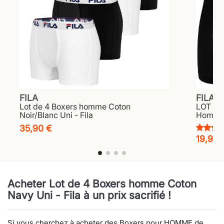
FILA
FILA
Lot de 4 Boxers homme Coton
LOT DE
Noir/Blanc Uni - Fila
Homme 
35,90 €
19,90 
Acheter Lot de 4 Boxers homme Coton
Navy Uni - Fila à un prix sacrifié !
Si vous cherchez à acheter des Boxers pour HOMME de