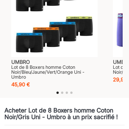
UMBRO
UMBR
Lot de 8 Boxers homme Coton
Lot de
Noir/Bleu/Jaune/Vert/Orange Uni -
Noir/Gr
Umbro
29,90
45,90 €
Acheter Lot de 8 Boxers homme Coton
Noir/Gris Uni - Umbro à un prix sacrifié !