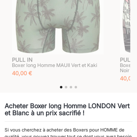
PULL IN
PULL 
Boxer long Homme MAUII Vert et Kaki
Boxer 
Noir
40,00 €
40,00
Acheter Boxer long Homme LONDON Vert
et Blanc à un prix sacrifié !
Si vous cherchez à acheter des Boxers pour HOMME de
qualité, vous pouvez trouver tout ce dont vous avez besoin