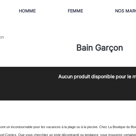
HOMME
FEMME
NOS MAR
on
Bain Garçon
Aucun produit disponible pour le
Restez à l'écoute ! D'autres produits seront affichés ici au fur
ont un incontournable pour les vacances à la plage ou à la piscine. Chez La Boutique du Bo
el Comics. Que vous cherchiez un style décontracté ou tendance, vous trouverez certaineme