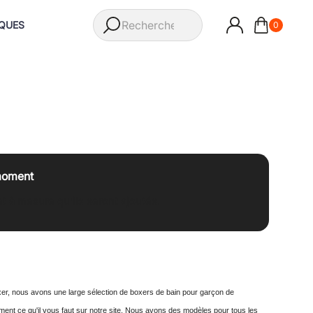
QUES
0
 moment
 et à mesure qu'ils seront ajoutés.
xer, nous avons une large sélection de boxers de bain pour garçon de
nt ce qu'il vous faut sur notre site. Nous avons des modèles pour tous les