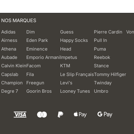
NOS MARQUES
Adidas
Dim
Guess
Pierre Cardin
Von
Airness
Eden Park
Happy Socks
Pull In
Athena
Eminence
Head
Puma
Aubade
Emporio Armani
Impetus
Reebok
Calvin Klein
Facom
KTM
Stance
Capslab
Fila
Le Slip Français
Tommy Hilfiger
Champion
Freegun
Levi's
Twinday
Degre 7
Goorin Bros
Looney Tunes
Umbro