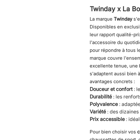
Twinday x La Bou
La marque
Twinday
s'e
Disponibles en exclusi
leur rapport qualité-p
l'accessoire du quotidi
pour répondre à tous 
marque couvre l'ensemb
excellente tenue, une b
s'adaptent aussi bien 
avantages concrets :
Douceur et confort
: l
Durabilité
: les renfor
Polyvalence
: adaptées
Variété
: des dizaines
Prix accessible
: idéa
Pour bien choisir vos
c
chaussettes de sport, 