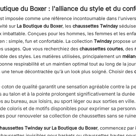
tique du Boxer : l'alliance du style et du conf
st imposée comme une référence incontournable dans l'univers 
vité sur
La Boutique du Boxer
, les
chaussettes Twinday
séduisen
rix imbattable. Conçues pour les hommes, les femmes et les enfa
en : simple, fun et confortable.
La collection
Twinday
propose u
les usages. Que vous recherchiez des
chaussettes courtes
, des
le des styles. Les matières utilisées, principalement un
mélan
onne respirabilité et un maintien optimal tout au long de la jour
à une tenue décontractée qu'à un look plus soigné.
Choisir des
e coton de qualité garantit une sensation agréable contre la
ts au talon et à la pointe prolongent significativement la duré
 au bureau, aux loisirs, au sport léger ou aux sorties en ville.
 de coloris et de motifs disponibles pour exprimer sa personna
les pour renouveler sa collection de chaussettes sans se ruin
haussettes Twinday sur La Boutique du Boxer
, commencez par id
chaussettes invisibles pour baskets ou chaussettes hautes pour 