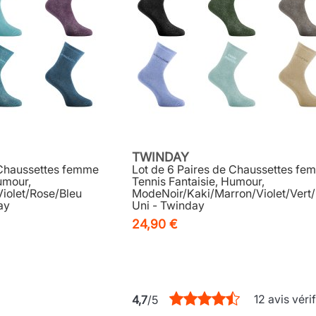
TWINDAY
 Chaussettes femme
Lot de 6 Paires de Chaussettes fe
umour,
Tennis Fantaisie, Humour,
iolet/Rose/Bleu
ModeNoir/Kaki/Marron/Violet/Vert
ay
Uni - Twinday
24,90 €
12 avis vérif
4,7
/5