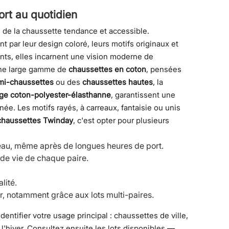
ort au quotidien
de la chaussette tendance et accessible.
t par leur design coloré, leurs motifs originaux et
nts, elles incarnent une vision moderne de
ne large gamme de
chaussettes en coton
, pensées
mi-chaussettes
ou des
chaussettes hautes
, la
ge coton-polyester-élasthanne
, garantissent une
née. Les motifs rayés, à carreaux, fantaisie ou unis
chaussettes Twinday
, c'est opter pour plusieurs
 peau, même après de longues heures de port.
e de vie de chaque paire.
lité.
er, notamment grâce aux lots multi-paires.
entifier votre usage principal : chaussettes de ville,
l'hiver. Consultez ensuite les lots disponibles —