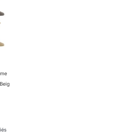
mme
/Beige
iés