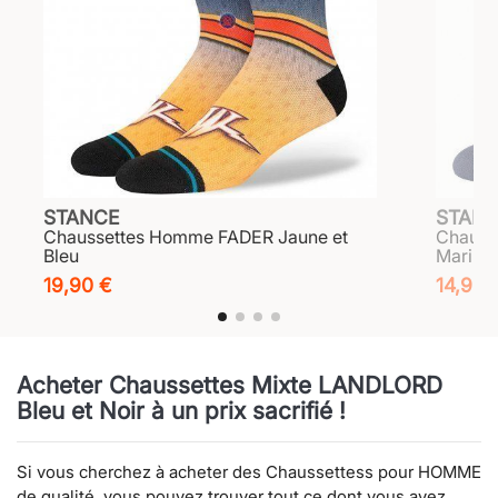
STANCE
STAN
Chaussettes Homme FADER Jaune et
Chauss
Bleu
Marine
19,90 €
14,90 
Acheter Chaussettes Mixte LANDLORD
Bleu et Noir à un prix sacrifié !
Si vous cherchez à acheter des Chaussettess pour HOMME
de qualité, vous pouvez trouver tout ce dont vous avez