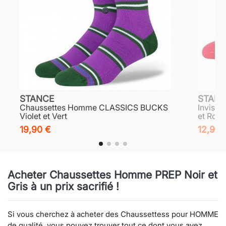
STANCE
STAN
Chaussettes Homme CLASSICS BUCKS
Invisi
Violet et Vert
et Rou
19,90 €
12,90 
Acheter Chaussettes Homme PREP Noir et
Gris à un prix sacrifié !
Si vous cherchez à acheter des Chaussettess pour HOMME
de qualité, vous pouvez trouver tout ce dont vous avez